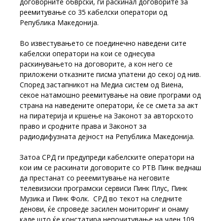
договорните обврски, ги раскинал договорите за
реемитување со 35 кабелски оператори од
Република Македонија.
Во известувањето се поединечно наведени сите
кабелски оператори на кои се однесува
раскинувањето на договорите, а кон него се
приложени отказните писма упатени до секој од нив.
Според застапникот на Медиа систем од Виена,
секое натамошно реемитување на овие програми од
страна на наведените оператори, ќе се смета за акт
на пиратерија и кршење на Законот за авторското
право и сродните права и Законот за
радиодифузната дејност на Република Македонија.
Затоа СРД ги предупреди кабелските оператори на
кои им се раскинати договорите со РТВ Пинк веднаш
да престанат со рееемитување на неговите
телевизиски програмски сервиси Пинк Плус, Пинк
Музика и Пинк Фолк. СРД во текот на следните
денови, ќе спроведе засилен мониторинг и онаму
каде што ќе констатира непочитување на член 109