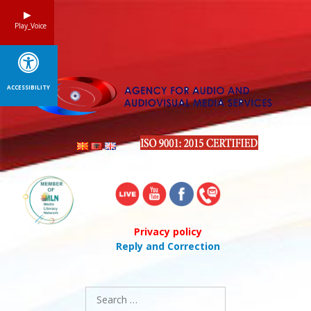
Skip
to
Play_Voice
content
ACCESSIBILITY
Privacy policy
Reply and Correction
Search
for: