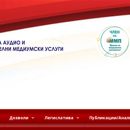
Дозволи
Легислатива
Публикации/Анал