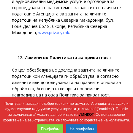
и аудиовизуелни медиумски услуги е одговорна за
спроведувањето на системот за заштита на личните
податоци е Агенцијата за заштита на личните
податоци на Република Северна Македонија, бул.
Гоце Делчев бр.18, Скопје, Република Северна
Македонија,
www.privacy.mk
.
Измени во Политиката за приватност
Со цел обезбедување доследна заштита на личните
податоци кои Агенцијата ги обработува, а согласно
измените или дополнувањата на правните основи за
обработка, Агенцијата ќе врши повремени
надградувања на оваа Политика за приватност.
Почитувани, заради подобро корисничко искуство, Агенцијата за аудио и
Сите измени ќе бидат редовно објавувани и лесно
аудиовизуелни медиумски услуги користи „колачиња“ ("cookies"). Повеќе
достапни до субјектите на личните податоци.
за „колачињата“ можете да прочитате на
ЛИНКОТ
. Со понатамошно
користење на веб страницата, се сложувате со користење на колачињата.
Wingaga
Прифаќам
Не прифаќам