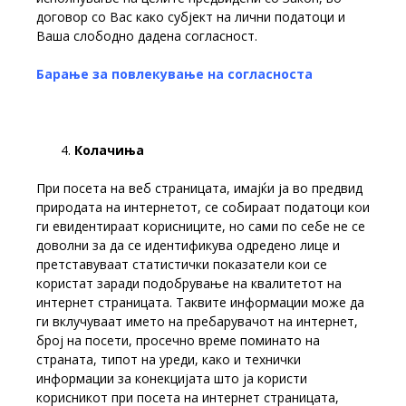
договор со Вас како субјект на лични податоци и
Ваша слободно дадена согласност.
Барање за повлекување на согласноста
Колачиња
При посета на веб страницата, имајќи ја во предвид
природата на интернетот, се собираат податоци кои
ги евидентираат корисниците, но сами по себе не се
доволни за да се идентификува одредено лице и
претставуваат статистички показатели кои се
користат заради подобрување на квалитетот на
интернет страницата. Таквите информации може да
ги вклучуваат името на пребарувачот на интернет,
број на посети, просечно време поминато на
страната, типот на уреди, како и технички
информации за конекцијата што ја користи
корисникот при посета на интернет страницата,