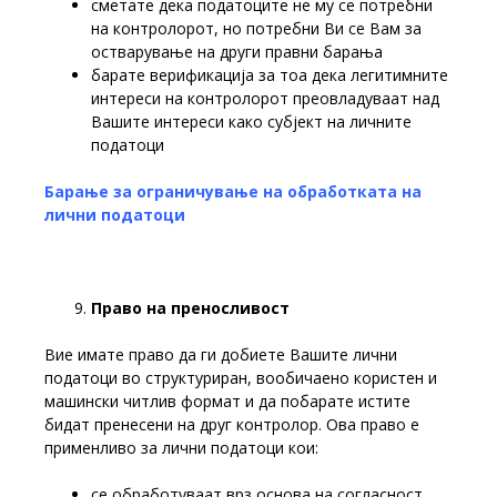
сметате дека податоците не му се потребни
на контролорот, но потребни Ви се Вам за
остварување на други правни барања
барате верификација за тоа дека легитимните
интереси на контролорот преовладуваат над
Вашите интереси како субјект на личните
податоци
Барање за ограничување на обработката на
лични податоци
Право
на
преносливост
Вие имате право да ги добиете Вашите лични
податоци во структуриран, вообичаено користен и
машински читлив формат и да побарате истите
бидат пренесени на друг контролор. Ова право е
применливо за лични податоци кои:
се обработуваат врз основа на согласност