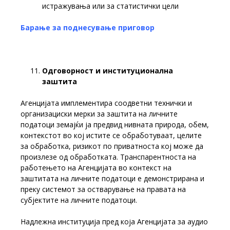
истражувања или за статистички цели
Барање за поднесување приговор
Одговорност и институционална
заштита
Агенцијата имплементира соодветни технички и
организациски мерки за заштита на личните
податоци земајќи ја предвид нивната природа, обем,
контекстот во кој истите се обработуваат, целите
за обработка, ризикот по приватноста кој може да
произлезе од обработката. Транспарентноста на
работењето на Агенцијата во контекст на
заштитата на личните податоци е демонстрирана и
преку системот за остварување на правата на
субјектите на личните податоци.
Надлежна институција пред која Агенцијата за аудио