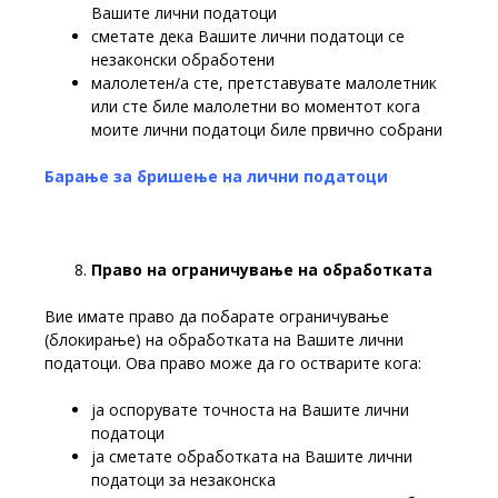
Вашите лични податоци
сметате дека Вашите лични податоци се
незаконски обработени
малолетен/а сте, претставувате малолетник
или сте биле малолетни во моментот кога
моите лични податоци биле првично собрани
Барање за бришење на лични податоци
Право
на
oграничување
на
обработката
Вие имате право да побарате ограничување
(блокирање) на обработката на Вашите лични
податоци. Ова право може да го остварите кога:
ја оспорувате точноста на Вашите лични
податоци
ја сметате обработката на Вашите лични
податоци за незаконска