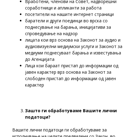
Вработени, членови на Совет, надворешни
соработници и апликанти за работа
посетители на нашите интернет страници
баратели и други поединци во врска со
поднесување на барања, иницијативи за
спроведување на надзор
лицата кои врз основа на Законот за аудио и
аудиовизуелни медиумски услуги и Законот за
медиуми поднесуваат барања и известувања
до Агенцијата
Лица кои бараат пристап до информации од
јавен карактер врз основа на Законот за
слободен пристап до информации од јавен
карактер
Зашто ги обработуваме Вашите лични
податоци?
Вашите лични податоци ги обработуваме за
исполнување на целите предвидени со Закон, во