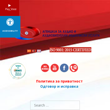
Skip
to
Play_Voice
content
ACCESSIBILITY
Политика за приватност
Одговор и исправка
Search
for: