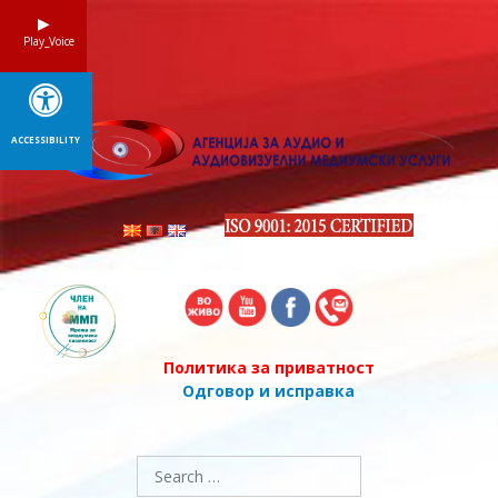
Skip
to
Play_Voice
content
ACCESSIBILITY
Политика за приватност
Одговор и исправка
Search
for: