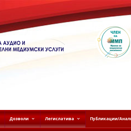
Дозволи
Легислатива
Публикации/Анал