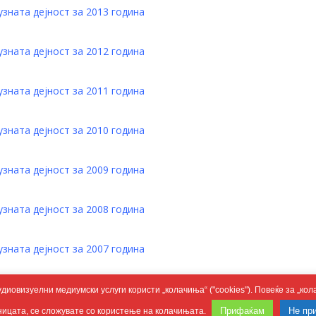
зната дејност за 2013 година
зната дејност за 2012 година
зната дејност за 2011 година
зната дејност за 2010 година
зната дејност за 2009 година
зната дејност за 2008 година
зната дејност за 2007 година
ната дејност за 2006, 2005 и 2004 година
удиовизуелни медиумски услуги користи „колачиња“ ("cookies"). Повеќе за „к
Прифаќам
Не пр
ницата, се сложувате со користење на колачињата.