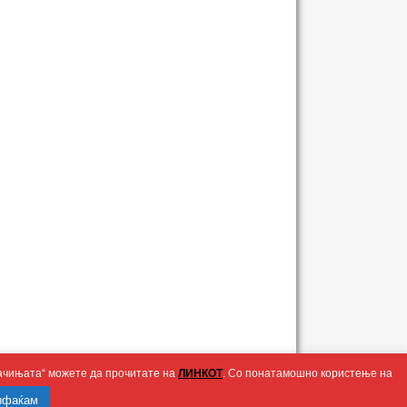
олачињата“ можете да прочитате на
ЛИНКОТ
. Со понатамошно користење на
ифаќам