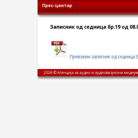
Прес-центар
Записник од седница бр.19 од 08.
Превземи записник од седница б
2026 © Агенција за аудио и аудиовизуелни медиум