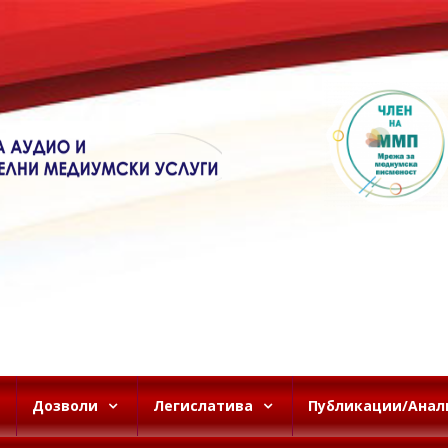
Дозволи
Легислатива
Публикации/Анал