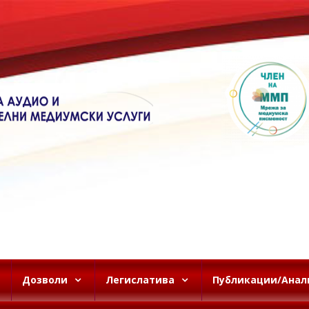
Дозволи
Легислатива
Публикации/Анал