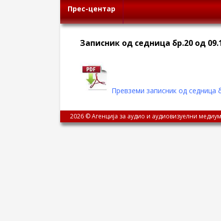
Прес-центар
Записник од седница бр.20 од 09.
Превземи записник од седница б
2026 © Агенција за аудио и аудиовизуелни медиум