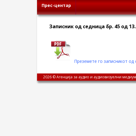
Прес-центар
Записник од седница бр. 45 од 13.
Преземете го записникот од 
2026 © Агенција за аудио и аудиовизуелни медиум