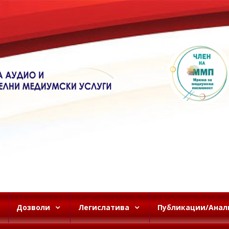
Дозволи
Легислатива
Публикации/Анал