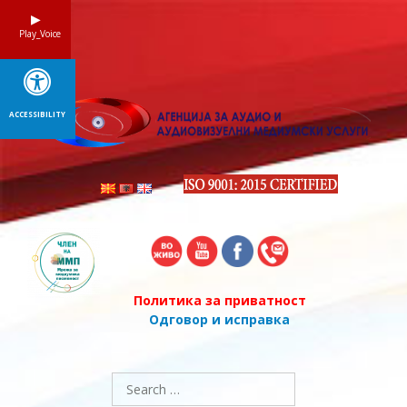
Skip
to
Play_Voice
content
ACCESSIBILITY
Политика за приватност
Одговор и исправка
Search
for: