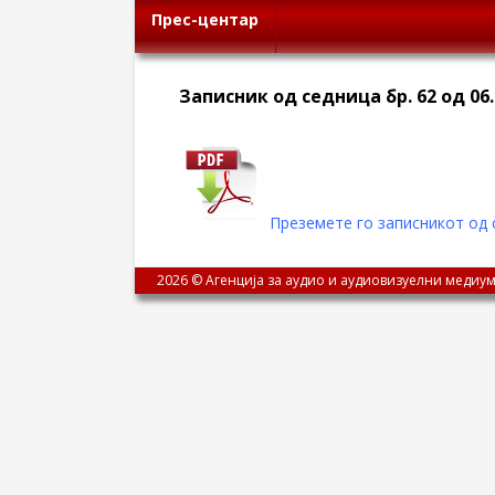
Прес-центар
Записник од седница бр. 62 од 06.
Преземете го записникот од с
2026 © Агенција за аудио и аудиовизуелни медиум