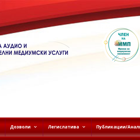
Дозволи
Легислатива
Публикации/Анал