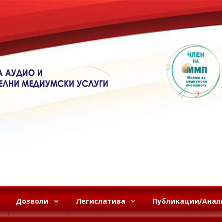
Дозволи
Легислатива
Публикации/Анал