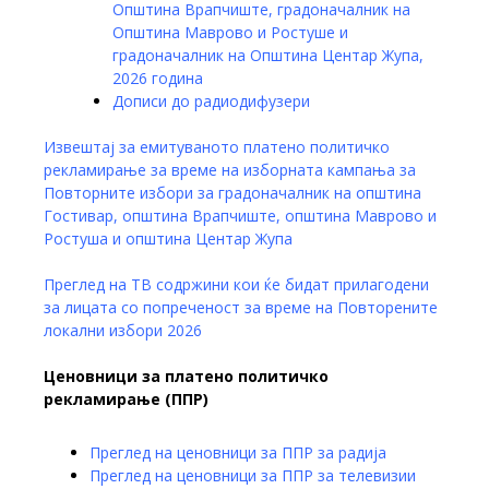
Општина Врапчиште, градоначалник на
Општина Маврово и Ростуше и
градоначалник на Општина Центар Жупа,
2026 година
Дописи до радиодифузери
Извештај за емитуваното платено политичко
рекламирање за време на изборната кампања за
Повторните избори за градоначалник на општина
Гостивар, општина Врапчиште, општина Маврово и
Ростуша и општина Центар Жупа
Преглед на ТВ содржини кои ќе бидат прилагодени
за лицата со попреченост за време на Повторените
локални избори 2026
Ценовници за платено политичко
рекламирање (ППР)
Преглед на ценовници за ППР за радија
Преглед на ценовници за ППР за телевизии