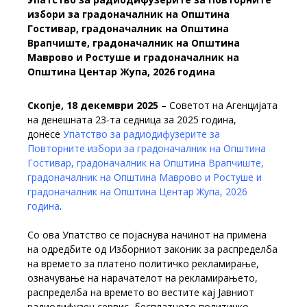
избори за градоначалник на Општина
Гостивар, градоначалник на Општина
Врапчиште, градоначалник на Општина
Маврово и Ростуше и градоначалник на
Општина Центар Жупа, 2026 година
Скопје, 18 декември 2025
– Советот на Агенцијата
на денешната 23-та седница за 2025 година,
донесе
Упатство за радиодифузерите за
Повторните избори за градоначалник на Општина
Гостивар, градоначалник на Општина Врапчиште,
градоначалник на Општина Маврово и Ростуше и
градоначалник на Општина Центар Жупа, 2026
година
.
Со ова Упатство се појаснува начинот на примена
на одредбите од Изборниот законик за распределба
на времето за платено политичко рекламирање,
означување на нарачателот на рекламирањето,
распределба на времето во вестите кај Јавниот
радиодифузен сервис, бесплатното политичко