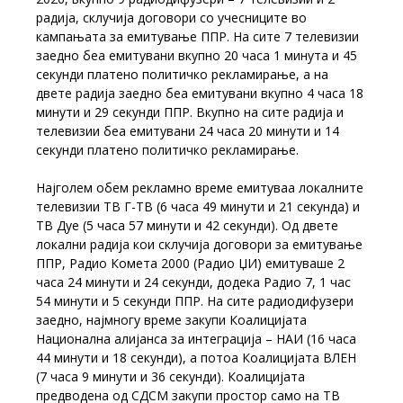
радија, склучија договори со учесниците во
кампањата за емитување ППР. На сите 7 телевизии
заедно беа емитувани вкупно 20 часа 1 минута и 45
секунди платено политичко рекламирање, а на
двете радија заедно беа емитувани вкупно 4 часа 18
минути и 29 секунди ППР. Вкупно на сите радија и
телевизии беа емитувани 24 часа 20 минути и 14
секунди платено политичко рекламирање.
Најголем обем рекламно време емитуваа локалните
телевизии ТВ Г-ТВ (6 часа 49 минути и 21 секунда) и
ТВ Дуе (5 часа 57 минути и 42 секунди). Од двете
локални радија кои склучија договори за емитување
ППР, Радио Комета 2000 (Радио ЏИ) емитуваше 2
часа 24 минути и 24 секунди, додека Радио 7, 1 час
54 минути и 5 секунди ППР. На сите радиодифузери
заедно, најмногу време закупи Коалицијата
Национална алијанса за интеграција – НАИ (16 часа
44 минути и 18 секунди), а потоа Коалицијата ВЛЕН
(7 часа 9 минути и 36 секунди). Коалицијата
предводена од СДСМ закупи простор само на ТВ