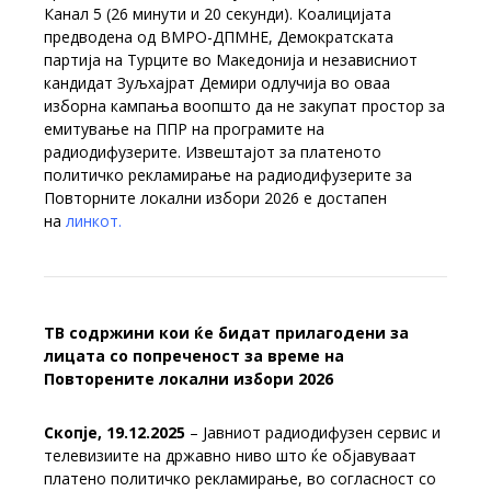
Канал 5 (26 минути и 20 секунди). Коалицијата
предводена од ВМРО-ДПМНЕ, Демократската
партија на Турците во Македонија и независниот
кандидат Зуљхајрат Демири одлучија во оваа
изборна кампања воопшто да не закупат простор за
емитување на ППР на програмите на
радиодифузерите. Извештајот за платеното
политичко рекламирање на радиодифузерите за
Повторните локални избори 2026 е достапен
на
линкот.
ТВ содржини кои ќе бидат прилагодени за
лицата со попреченост за време на
Повторените локални избори 2026
Скопје, 19.12.2025
– Јавниот радиодифузен сервис и
телевизиите на државно ниво што ќе објавуваат
платено политичко рекламирање, во согласност со