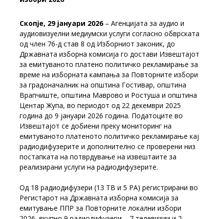
Скопје, 29 јануари 2026
– Агенцијата за аудио и
аудиовизуелни медиумски услуги согласно обврската
од член 76-д став 8 од Изборниот законик, до
Државната изборна комисија го достави Извештајот
за емитуваното платено политичко рекламирање за
време на изборната кампања за Повторните избори
за градоначалник на општина Гостивар, општина
Врапчиште, општина Маврово и Ростуша и општина
Центар Жупа, во периодот од 22 декември 2025
година до 9 јануари 2026 година.
Податоците во
Извештајот се добиени преку мониторинг на
емитуваното платеното политичко рекламирање кај
радиодифузерите и дополнително се проверени низ
постапката на потврдување на извештаите за
реализирани услуги на радиодифузерите.
Од 18 радиодифузери (13 ТВ и 5 РА) регистрирани во
Регистарот на Државната изборна комисија за
емитување ППР за Повторните локални избори
2026, вкупно 9 радиодифузери – 7 телевизии и 2