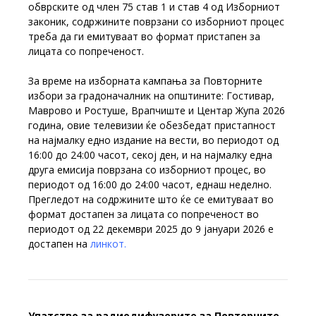
обврските од член 75 став 1 и став 4 од Изборниот
законик, содржините поврзани со изборниот процес
треба да ги емитуваат во формат пристапен за
лицата со попреченост.
За време на изборната кампања за Повторните
избори за градоначалник на општините: Гостивар,
Маврово и Ростуше, Врапчиште и Центар Жупа 2026
година, овие телевизии ќе обезбедат пристапност
на најмалку едно издание на вести, во периодот од
16:00 до 24:00 часот, секој ден, и на најмалку една
друга емисија поврзана со изборниот процес, во
периодот од 16:00 до 24:00 часот, еднаш неделно.
Прегледот на содржините што ќе се емитуваат во
формат достапен за лицата со попреченост во
периодот од 22 декември 2025 до 9 јануари 2026 е
достапен на
линкот.
Упатство за радиодифузерите за Повторните