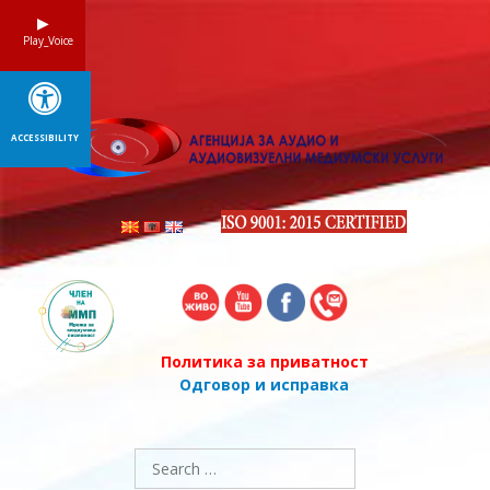
Skip
to
Play_Voice
content
ACCESSIBILITY
Политика за приватност
Одговор и исправка
Search
for: