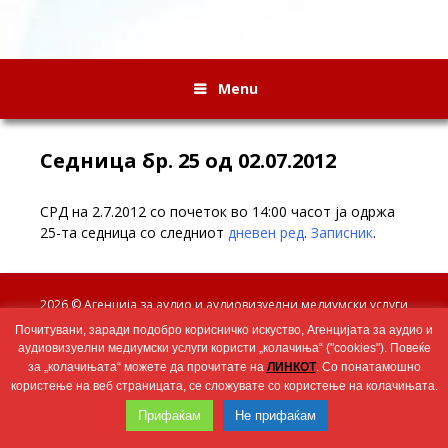
Menu
Седница бр. 25 од 02.07.2012
СРД на 2.7.2012 со почеток во 14:00 часот ја одржа
25-та седница со следниот
дневен ред
.
Записник
.
Wingaga
provides
2026 © Агенција за аудио и аудиовизуелни медиумски услуги
unique
Почитувани, заради подобро корисничко искуство, Агенцијата за аудио и
content
аудиовизуелни медиумски услуги користи „колачиња“ ("cookies"). Повеќе
and
за „колачињата“ можете да прочитате на
ЛИНКОТ
. Со понатамошно
entertaining
користење на веб страницата, се сложувате со користење на колачињата.
resources
in
Прифаќам
Не прифаќам
Greek.