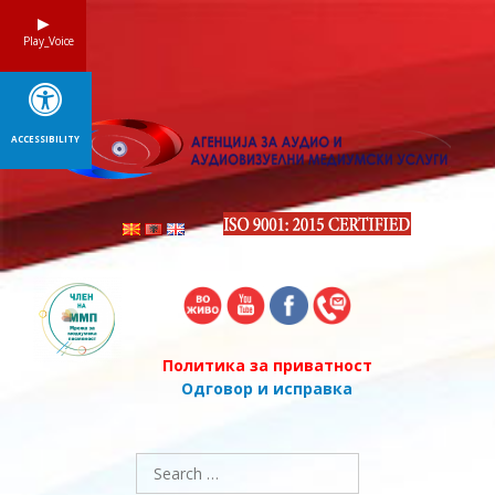
Skip
to
Play_Voice
content
ACCESSIBILITY
Политика за приватност
Одговор и исправка
Search
for: