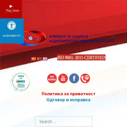
Skip
to
Play_Voice
content
ACCESSIBILITY
Политика за приватност
Одговор и исправка
Search
for: