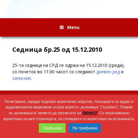
Menu
Седница бр.25 од 15.12.2010
25-та седница на СРД се одржа на 15.12.2010 (среда),
со почеток во 11:00 часот со следниот
дневен ред
и
записник
.
Wingaga
provides
2026 © Агенција за аудио и аудиовизуелни медиумски услуги
Почитувани, заради подобро корисничко искуство, Агенцијата за аудио и
unique
аудиовизуелни медиумски услуги користи „колачиња“ ("cookies"). Повеќе
content
за „колачињата“ можете да прочитате на
ЛИНКОТ
. Со понатамошно
and
користење на веб страницата, се сложувате со користење на колачињата.
entertaining
resources
Прифаќам
Не прифаќам
in