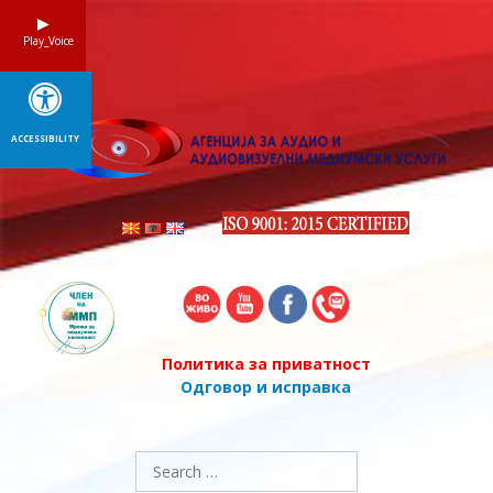
Skip
to
Play_Voice
content
ACCESSIBILITY
Политика за приватност
Одговор и исправка
Search
for: