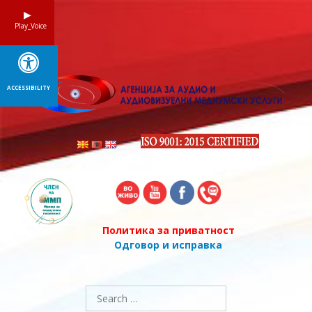
Skip
to
Play_Voice
content
ACCESSIBILITY
Политика за приватност
Одговор и исправка
Search
for: