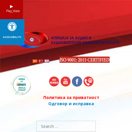
Skip
to
Play_Voice
content
ACCESSIBILITY
Политика за приватност
Одговор и исправка
Search
for: