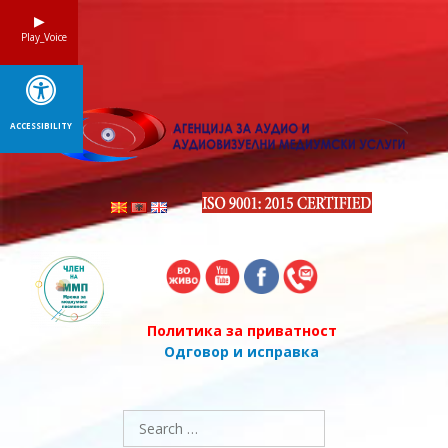
Skip
to
Play_Voice
content
ACCESSIBILITY
Политика за приватност
Одговор и исправка
Search
for: