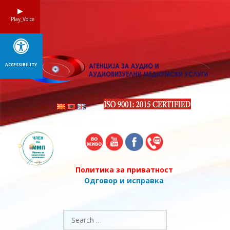
Skip
to
Play_Voice
content
ACCESSIBILITY
Политика за приватност
Одговор и исправка
Search
for: