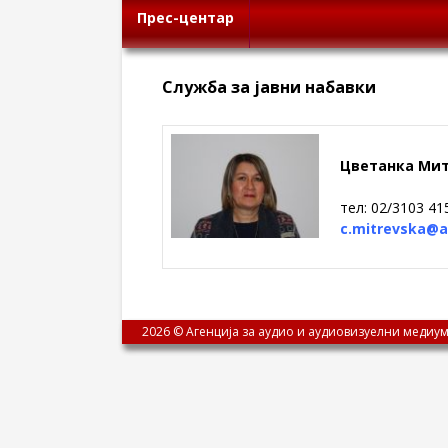
Прес-центар
Служба за јавни набавки
Цветанка Мит
тел: 02/3103 41
c.mitrevska@
2026 © Агенција за аудио и аудиовизуелни медиум