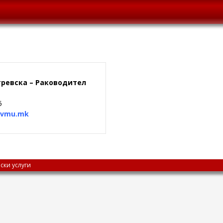
ревска – Раководител
5
avmu.mk
ски услуги