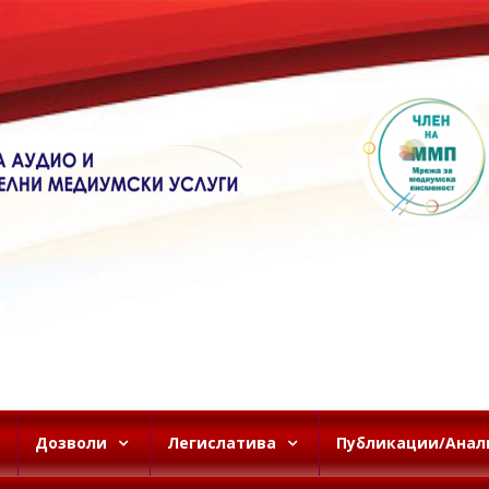
Дозволи
Легислатива
Публикации/Анал