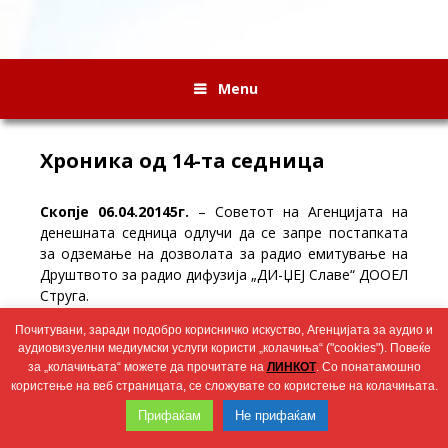
Menu
Хроника од 14-та седница
Скопје 06.04.20145г.
– Советот на Агенцијата на
денешната седница одлучи да се запре постапката
за одземање на дозволата за радио емитување на
Друштвото за радио дифузија „ДИ-ЏЕЈ Славе“ ДООЕЛ
Струга.
Почитувани, заради подобро корисничко искуство, Агенцијата за аудио и
Wingaga
аудиовизуелни медиумски услуги користи „колачиња“ ("cookies"). Повеќе
provides
2026 © Агенција за аудио и аудиовизуелни медиумски услуги
за „колачињата“ можете да прочитате на
ЛИНКОТ
. Со понатамошно
unique
користење на веб страницата, се сложувате со користење на колачињата.
content
Прифаќам
Не прифаќам
and
entertaining