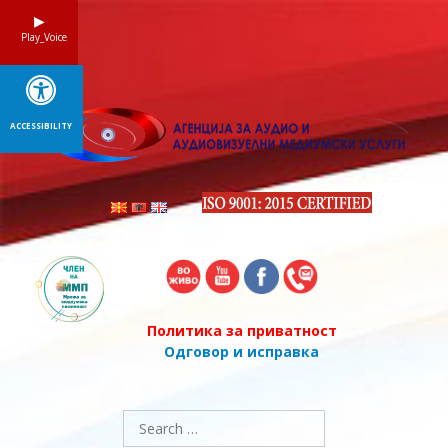
Skip
to
Play_Voice
content
ACCESSIBILITY
Политика за приватност
Одговор и исправка
Search
for: