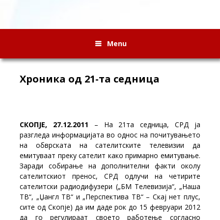
Menu
Хроника од 21-та седница
СКОПЈЕ, 27.12.2011
– На 21та седница, СРД ја
разгледа информацијата во однос на почитувањето
на обврската на сателитските телевизии да
емитуваат преку сателит како примарно емитување.
Заради собирање на дополнителни факти околу
сателитскиот пренос, СРД одлучи на четирите
сателитски радиодифузери („БМ Телевизија“, „Наша
ТВ“, „Џангл ТВ“ и „Перспектива ТВ“ – Скај нет плус,
сите од Скопје) да им даде рок до 15 февруари 2012
да го регулираат своето работење согласно