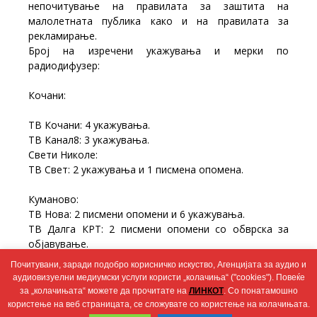
непочитување на правилата за заштита на
малолетната публика како и на правилата за
рекламирање.
Број на изречени укажувања и мерки по
радиодифузер:
Кочани:
ТВ Кочани: 4 укажувања.
ТВ Канал8: 3 укажувања.
Свети Николе:
ТВ Свет: 2 укажувања и 1 писмена опомена.
Куманово:
ТВ Нова: 2 писмени опомени и 6 укажувања.
ТВ Далга КРТ: 2 писмени опомени со обврска за
објавување.
Тв Феста: 3 укажувања и 1 писмена опомена со
Почитувани, заради подобро корисничко искуство, Агенцијата за аудио и
обврска за објавување.
аудиовизуелни медиумски услуги користи „колачиња“ ("cookies"). Повеќе
ТВ Хана: 5 укажувања.
за „колачињата“ можете да прочитате на
ЛИНКОТ
. Со понатамошно
користење на веб страницата, се сложувате со користење на колачињата.