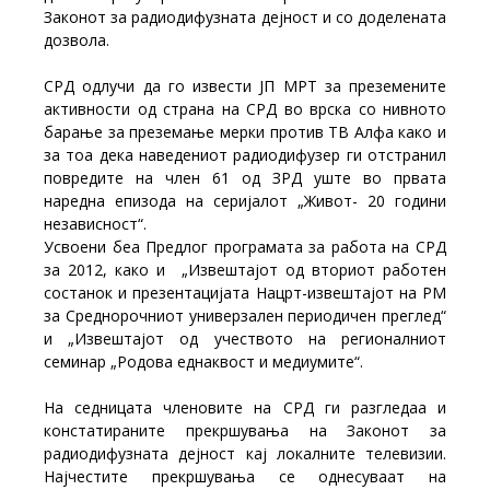
Законот за радиодифузната дејност и со доделената
дозвола.
СРД одлучи да го извести ЈП МРТ за преземените
активности од страна на СРД во врска со нивното
барање за преземање мерки против ТВ Алфа како и
за тоа дека наведениот радиодифузер ги отстранил
повредите на член 61 од ЗРД уште во првата
наредна епизода на серијалот „Живот- 20 години
независност“.
Усвоени беа Предлог програмата за работа на СРД
за 2012, како и „Извештајот од вториот работен
состанок и презентацијата Нацрт-извештајот на РМ
за Среднорочниот универзален периодичен преглед“
и „Извештајот од учеството на регионалниот
семинар „Родова еднаквост и медиумите“.
На седницата членовите на СРД ги разгледаа и
констатираните прекршувања на Законот за
радиодифузната дејност кај локалните телевизии.
Најчестите прекршувања се однесуваат на