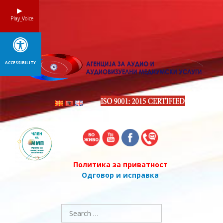
Skip
to
Play_Voice
content
ACCESSIBILITY
Политика за приватност
Одговор и исправка
Search
for: