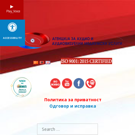
Skip
to
Play_Voice
content
ACCESSIBILITY
Политика за приватност
Одговор и исправка
Search
for: