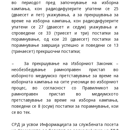
во периодот пред започнување на изборна
кампања, кон радиодифузерите упатени се 25
(дваесет и пет) укажувања, а за прекршувања за
време на изборна кампања, кон радиодифузерите
упатени се 27 (дваесет и седум) укажувања и
спроведени се 33 (триесет и три) постапки за
порамнување, од кои 20 (дваесет) постапки за
порамнување завршија успешно и поведени се 13
(тринаесет) прекршочни постапки;
– За прекршување на Изборниот Законик –
необезбедување рамноправен пристап во
изборното медиумско претставување за време на
изборната кампања на сите учесници во изборниот
процес, во согласност со Правилникот за
рамноправен пристап во медиумското
претставување за време на изборна кампања,
поведени се 8 (осум) постапки за порамнување, кои
се во тек.
СРД ја усвои Информацијата за службената посета