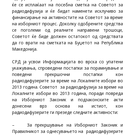
ќе се исплаќаат на посебна сметка на Советот за
радиодифузија и ќе бидат наменети исклучиво за
финансирање на активностите на Советот за време
на изборниот процес. Доколку одобрените средства
се поголеми од реалните направени трошоци,
Советот ќе биде должен остатокот од средствата
да го врати на сметката на Буџетот на Република
Македонија.
СРД ја усвои Информацијата во врска со упатени
укажувања, спроведени постапки за порамнување и
поведени прекршочни постапки кон
радиодифузерите за време на Локалните избори во
2013 година. Советот за радиодифузија за време на
Локалните избори во 2013 година, поради повреда
на Изборниот Законик и подзаконските акти
донесени врз основа на истиот, кон
радиодифузерите ги презеде следните активности:
– За прекршување на Изборниот Законик и
Правилникот за однесувањето на радиодифузерите