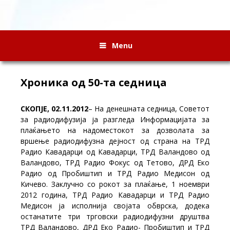
Menu
Хроника од 50-та седница
СКОПЈЕ, 02.11.2012
– На денешната седница, Советот
за радиодифузија ja разгледа Информацијата за
плаќањето на надоместокот за дозволата за
вршење радиодифузна дејност од страна на ТРД
Радио Кавадарци од Кавадарци, ТРД Валандово од
Валандово, ТРД Радио Фокус од Тетово, ДРД Еко
Радио од Пробиштип и ТРД Радио Медисон од
Кичево. Заклучно со рокот за плаќање, 1 ноември
2012 година, ТРД Радио Кавадарци и ТРД Радио
Медисон ја исполнија својата обврска, додека
останатите три трговски радиодифузни друштва
ТРД Валандово, ДРД Еко Радио- Пробиштип и ТРД