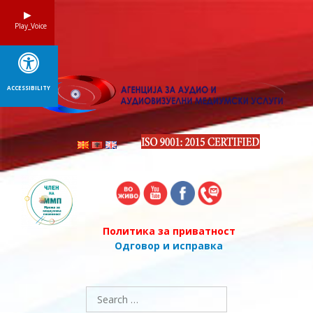
Skip
to
Play_Voice
content
ACCESSIBILITY
Политика за приватност
Одговор и исправка
Search
for: