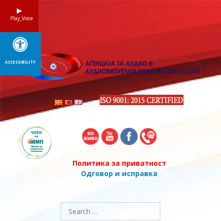
Skip
to
Play_Voice
content
ACCESSIBILITY
Политика за приватност
Одговор и исправка
Search
for: