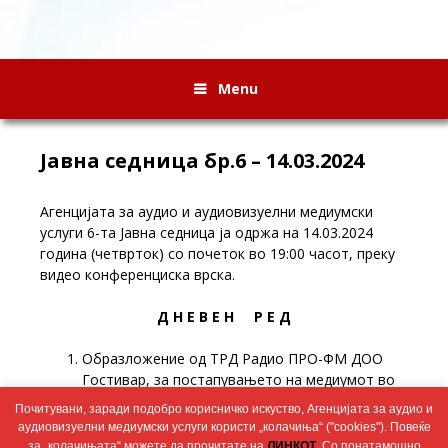
Menu
Јавна седница бр.6 – 14.03.2024
Агенцијата за аудио и аудиовизуелни медиумски
услуги 6-та Јавна седница ја одржа на 14.03.2024
година (четврток) со почеток во 19:00 часот, преку
видео конференциска врска.
Д Н Е В Е Н Р Е Д
Образложение од ТРД Радио ПРО-ФМ ДОО
Гостивар, за постапувањето на медиумот во
врска со покренатата постапка за одземање
Почитувани, заради подобро корисничко искуство, Агенцијата за аудио и
на дозволата.
аудиовизуелни медиумски услуги користи „колачиња“ ("cookies"). Повеќе
Разно
за „колачињата“ можете да прочитате на
ЛИНКОТ
. Со понатамошно