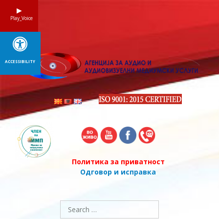
Skip
to
Play_Voice
content
ACCESSIBILITY
Политика за приватност
Одговор и исправка
Search
for: