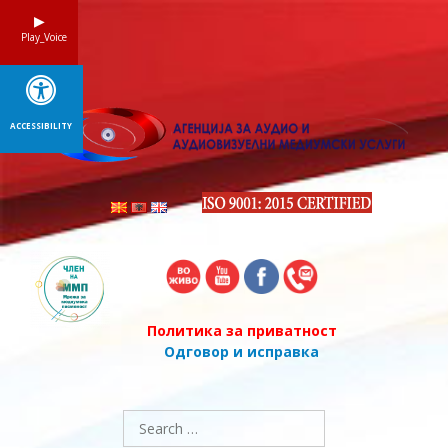
Skip
to
Play_Voice
content
ACCESSIBILITY
Политика за приватност
Одговор и исправка
Search
for: