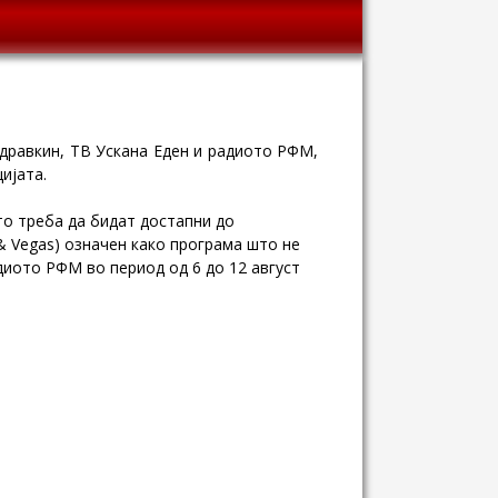
Здравкин, ТВ Ускана Еден и радиото РФМ,
цијата
.
то треба да бидат достапни до
& Vegas) означен како програма што не
диото РФМ во период од 6 до 12 август