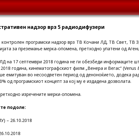
стративен надзор врз 5 радиодифузери
 контролен програмски надзор врз ТВ Кочани ЛД, ТВ Свет, ТВ 
нијата за преземање мерка-опомена, претходно упатени од Аген
ЛД на 17 септември 2018 година не ги обезбеди информаците ш
 2018 година, кинематографскиот филм „Венера и Вегас“ (Venus 
еше емитуван во несоодветен период од деноноќието, додека ра
0% од програмскиот концепт за кој му е издадена дозволата.
претходно изречените мерки-опомена.
ите подоле
:
У) – 26.10.2018
26.10.2018