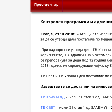
Прес-центар
Контролен програмски и админи
Скопје, 29.10.2018г.
– Агенцијата изврши
за да се утврди дали постапиле по Реше
При надзорот се утврди дека ТВ Кочани 
корисниците, ТВ Здравкин на 6 октомври
се препорачува за деца под 12 години б
2018 година, не спроведуваше најмалку 8
ТВ Свет и ТВ Ускана Еден постапиле по 
Извештаите се достапни на линков
ТВ Кочани ЛД
– (член 51 став 1 од ЗААВМ
ТВ СВЕТ
– (член 51 став 1 од ЗААВМУ) – 