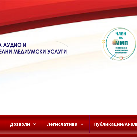
Дозволи
Легислатива
Публикации/Анал