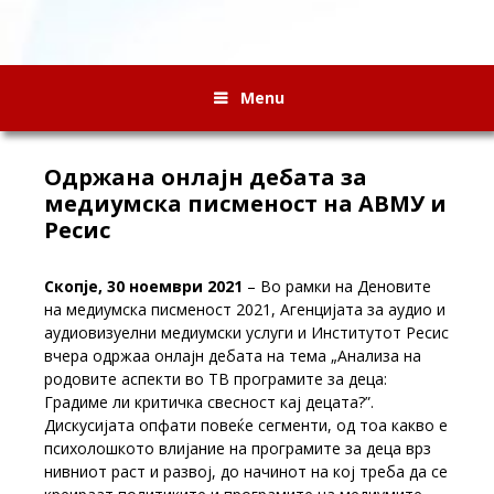
Menu
Одржана онлајн дебата за
медиумска писменост на АВМУ и
Ресис
Скопје, 30 ноември 2021
– Во рамки на Деновите
на медиумска писменост 2021, Агенцијата за аудио и
аудиовизуелни медиумски услуги и Институтот Ресис
вчера одржаа онлајн дебата на тема „Анализа на
родовите аспекти во ТВ програмите за деца:
Градиме ли критичка свесност кај децата?”.
Дискусијата опфати повеќе сегменти, од тоа какво е
психолошкото влијание на програмите за деца врз
нивниот раст и развој, до начинот на кој треба да се