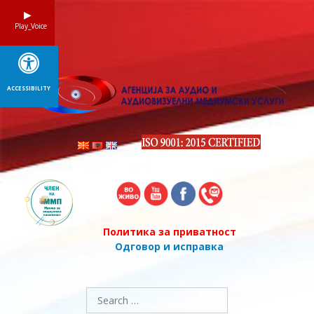
Skip
to
Play_Voice
content
ACCESSIBILITY
Политика за приватност
Одговор и исправка
Search
for: