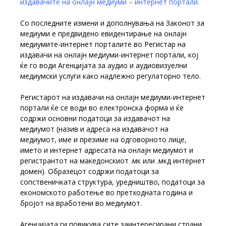
издавачите на онлајн медиуми – интернет портали.
Со последните измени и дополнувања на Законот за
медиуми е предвидено евидентирање на онлајн
медиумите-интернет порталите во Регистар на
издавачи на онлајн медиуми-интернет портали, кој
ќе го води Агенцијата за аудио и аудиовизуелни
медиумски услуги како надлежно регулаторно тело.
Регистарот на издавачи на онлајн медиуми-интернет
портали ќе се води во електронска форма и ќе
содржи основни податоци за издавачот на
медиумот (назив и адреса на издавачот на
медиумот, име и презиме на одговорното лице,
името и интернет адресата на онлајн медиумот и
регистрантот на македонскиот .мк или .мкд интернет
домен). Образецот содржи податоци за
сопственичката структура, уредништво, податоци за
економското работење во претходната година и
бројот на вработени во медиумот.
Агенцијата ги повикува сите заинтересирани страни,