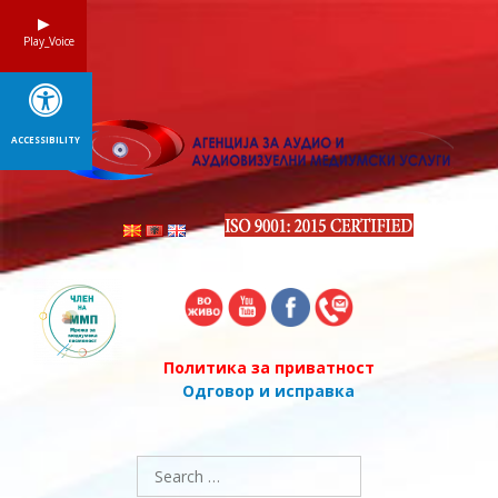
Skip
to
Play_Voice
content
ACCESSIBILITY
Политика за приватност
Одговор и исправка
Search
for: