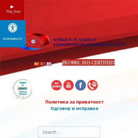
Skip
to
Play_Voice
content
ACCESSIBILITY
Политика за приватност
Одговор и исправка
Search
for: