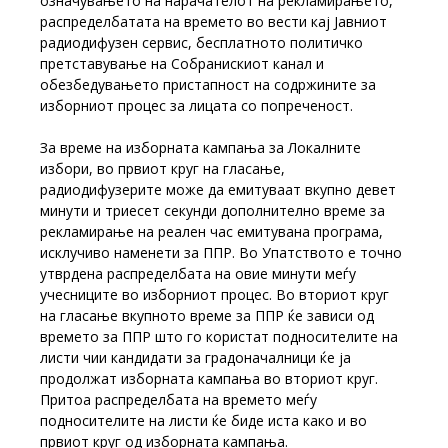
означувањето на нарачателот на рекламирањето,
распределбатата на времето во вести кај Јавниот
радиодифузен сервис, бесплатното политичко
претставување на Собранискиот канал и
обезбедувањето пристапност на содржините за
изборниот процес за лицата со попреченост.
За време на изборната кампања за Локалните
избори, во првиот круг на гласање,
радиодифузерите може да емитуваат вкупно девет
минути и триесет секунди дополнително време за
рекламирање на реален час емитувана програма,
исклучиво наменети за ППР. Во Упатството е точно
утврдена распределбата на овие минути меѓу
учесниците во изборниот процес. Во вториот круг
на гласање вкупното време за ППР ќе зависи од
времето за ППР што го користат подносителите на
листи чии кандидати за градоначалници ќе ја
продолжат изборната кампања во вториот круг.
Притоа распределбата на времето меѓу
подносителите на листи ќе биде иста како и во
првиот круг од изборната кампања.