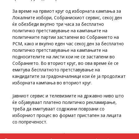
За време на првиот круг од изборната кампања за
Локалните избори, Собранискиот сервис, секој ден
ќе обезбеди вкупно три часа за бесплатно
политичко претставување на кампањите на
политичките партии застапени во Собранието на
РСМ, како и вкупно еден час секој ден за бесплатно
политичко претставување на кампањите на
подносителите на листи кои не се застапени во
Собранието. Во вториот круг, во ова време ќе се
емитува бесплатното претставување на
кандидатите за градоначалници кои ќе ја продолжат
изборната кампања во вториот круг.
Јавниот сервис и телевизиите на државно ниво што
ќе објавуваат платено политичко рекламирање,
треба да емитуваат содржини поврзани со
изборниот процес во формат пристапен за лицата
со попреченост.
Упатството за радиодифузерите за Локалните