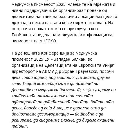
медиумска писменост 2025. Членките на Мрежата и
нивни поддржувачи, ќе организираат повеќе од
дваесетина настани на различни локации низ целата
држава, а некои настани ќе се одржат и онлајн. На
овој начин нашата земја се приклучува кон
Глобалната недела на медиумска и информациска
писменост на УНЕСКО.
На денешната Конференција за медиумска
писменост 2025 ЕУ – Западен Балкан, во
организација на Делегацијата на Европската Унија“
директорот на АВМУ д-р Зоран Трајчевски, посочи
дека „
o
ваа година, под мотото: „Ти знаеш, друг не
знае. Твојот коментар може да помогне“
на
Деновите на медиумска писменост
, се фокусираме на
критичкото размислување и на личната
одговорност во дигиталниот простор. Затоа што
денес, повеќе од кога било, не е доволно само да
препознаеме дезинформација — потребно е да
реагираме, да споделиме знаење, да бидеме активни
граѓани“.