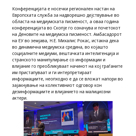
Конференцијата е носечки регионален настан на
Европската служба за надворешно дејствување во
областа на медиумската писменост, а оваа година
конференцијата во Скопје го означува и почетокот
на Деновите на медиумска писменост. Амбасадорот
на ЕУ во земјава, Н.Е. Михалис Рокас, истакна дека
во динамична медиумска средина, во којашто
социјалните медиуми, вештачката интелигенција и
странското манипулирање со информации и
влијание го преобликуваат начинот на кој граѓаните
им пристапуваат и ги интерпретираат
информациите, неопходно е да се вложат напори во
зајакнување на колективниот одговор кон
дезинформациите и влијанието на малициозни
актери.