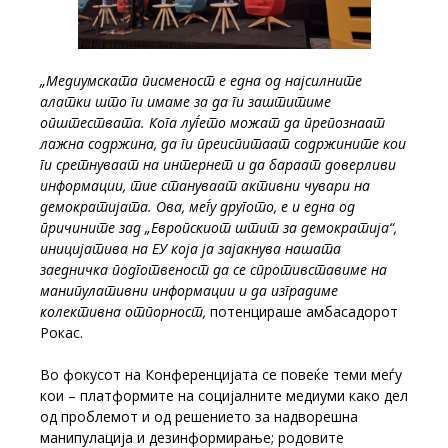
„Медиумската писменост е една од најсилните
алатки што ги имаме за да ги заштитиме
општествата. Кога луѓето можат да препознаат
лажна содржина, да ги преиспитаат содржините кои
ги сретнуваат на интернет и да бараат доверливи
информации, тие стануваат активни чувари на
демократијата. Ова, меѓу другото, е и една од
причините зад „Европскиот штит за демократија“,
иницијатива на ЕУ која ја зајакнува нашата
заедничка подготвеност да се спротивставиме на
манипулативни информации и да изградиме
колективна отпорност,
потенцираше амбасадорот
Рокас.
Во фокусот на Конференцијата се повеќе теми меѓу
кои – платформите на социјалните медиуми како дел
од проблемот и од решението за надворешна
манипулација и дезинформирање; родовите