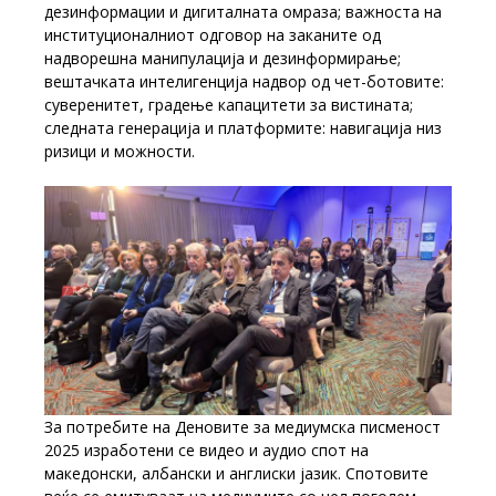
дезинформации и дигиталната омраза; важноста на
институционалниот одговор на заканите од
надворешна манипулација и дезинформирање;
вештачката интелигенција надвор од чет-ботовите:
суверенитет, градење капацитети за вистината;
следната генерација и платформите: навигација низ
ризици и можности.
За потребите на Деновите за медиумска писменост
2025 изработени се видео и аудио спот на
македонски, албански и англиски јазик. Спотовите