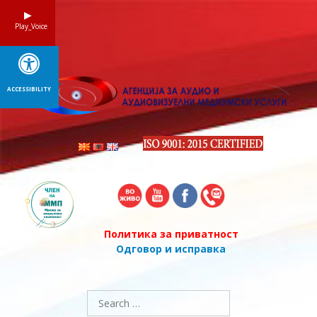
Skip
to
Play_Voice
content
ACCESSIBILITY
Политика за приватност
Одговор и исправка
Search
for: