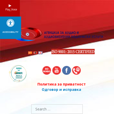
Skip
to
Play_Voice
content
ACCESSIBILITY
Политика за приватност
Одговор и исправка
Search
for: