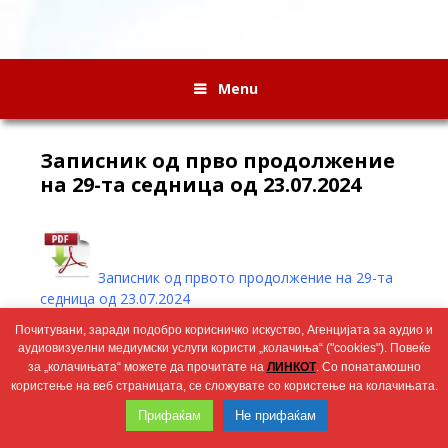
Menu
Записник од прво продолжение
на 29-та седница од 23.07.2024
Записник од првото продолжение на 29-та
седница од 23.07.2024
Почитувани, заради подобро корисничко искуство, Агенцијата за аудио и
аудиовизуелни медиумски услуги користи „колачиња“ ("cookies"). Повеќе
Wingaga
provides
за „колачињата“ можете да прочитате на
ЛИНКОТ
. Со понатамошно
2026 © Агенција за аудио и аудиовизуелни медиумски услуги
unique
користење на веб страницата, се сложувате со користење на колачињата.
content
Прифаќам
Не прифаќам
and
entertaining