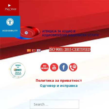
Skip
to
Play_Voice
content
ACCESSIBILITY
Политика за приватност
Одговор и исправка
Search
for: