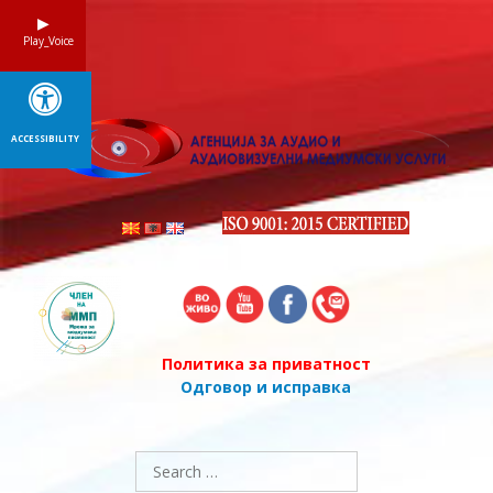
Skip
to
Play_Voice
content
ACCESSIBILITY
Политика за приватност
Одговор и исправка
Search
for: