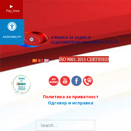
Skip
to
Play_Voice
content
ACCESSIBILITY
Политика за приватност
Одговор и исправка
Search
for: