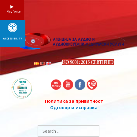
Skip
to
Play_Voice
content
ACCESSIBILITY
Политика за приватност
Одговор и исправка
Search
for: