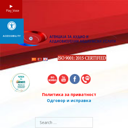
Skip
to
Play_Voice
content
ACCESSIBILITY
Политика за приватност
Одговор и исправка
Search
for: