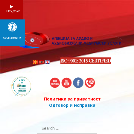
Skip
to
Play_Voice
content
ACCESSIBILITY
Политика за приватност
Одговор и исправка
Search
for: