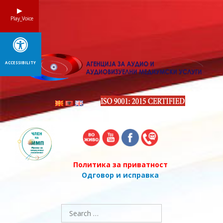
Skip
to
Play_Voice
content
ACCESSIBILITY
Политика за приватност
Одговор и исправка
Search
for: