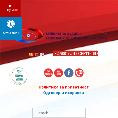
Skip
to
Play_Voice
content
ACCESSIBILITY
Политика за приватност
Одговор и исправка
Search
for: