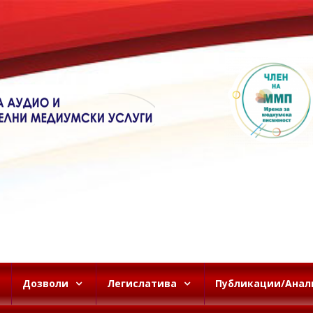
Дозволи
Легислатива
Публикации/Анал