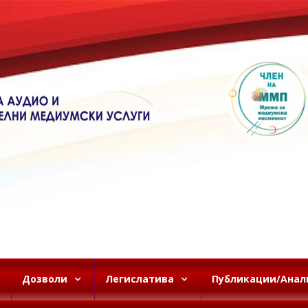
Дозволи
Легислатива
Публикации/Анал