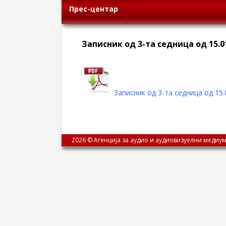
Прес-центар
Записник од 3-та седница од 15.0
Записник од 3-та седница од 15.
2026 © Агенција за аудио и аудиовизуелни медиум