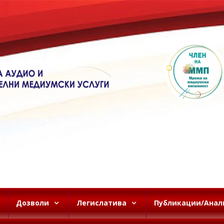
Дозволи
Легислатива
Публикации/Анал