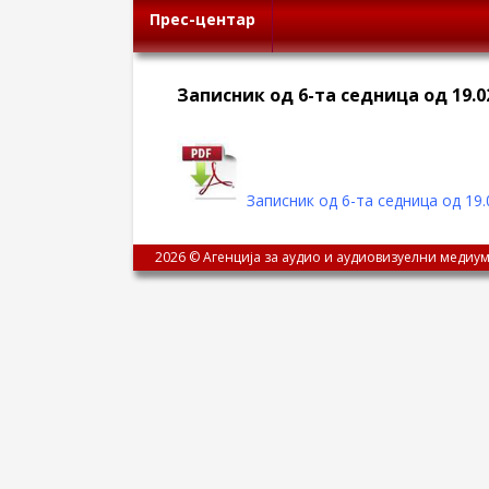
Прес-центар
Записник од 6-та седница од 19.0
Записник од 6-та седница од 19.
2026 © Агенција за аудио и аудиовизуелни медиум