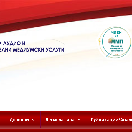
Дозволи
Легислатива
Публикации/Анал