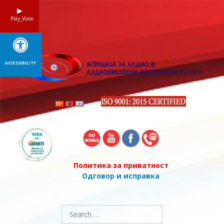
Skip
to
Play_Voice
content
ACCESSIBILITY
Политика за приватност
Одговор и исправка
Search
for: