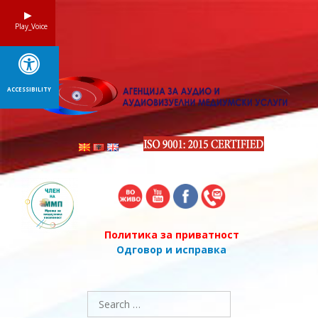
Skip
to
Play_Voice
content
ACCESSIBILITY
Политика за приватност
Одговор и исправка
Search
for: