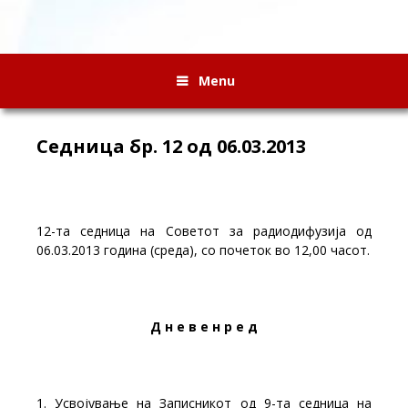
Menu
Седница бр. 12 од 06.03.2013
12-та седница на Советот за радиодифузија од
06.03.2013 година (среда), со почеток во 12,00 часот.
Д н е в е н р е д
1. Усвојување на Записникот од 9-та седница на