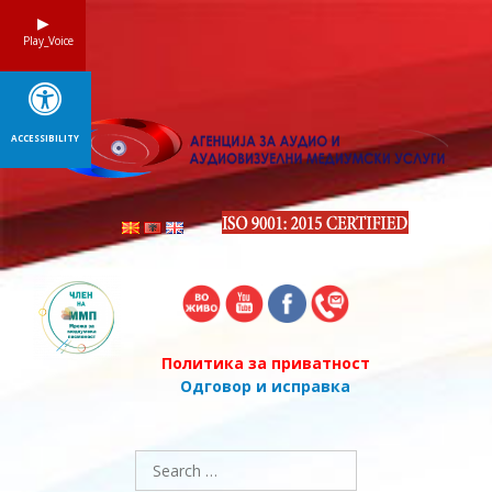
Skip
to
Play_Voice
content
ACCESSIBILITY
Политика за приватност
Одговор и исправка
Search
for: